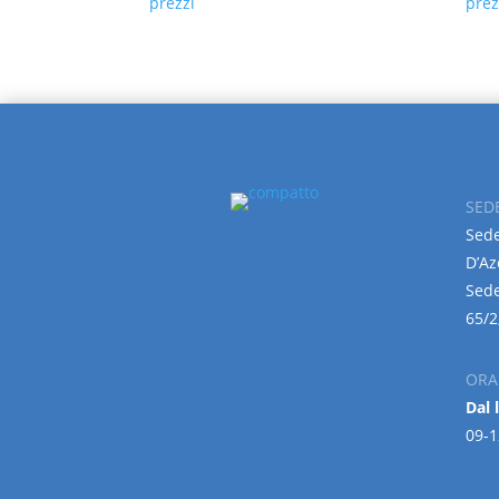
prezzi
prez
SED
Sede
D’Az
Sede
65/2
ORA
Dal 
09-1