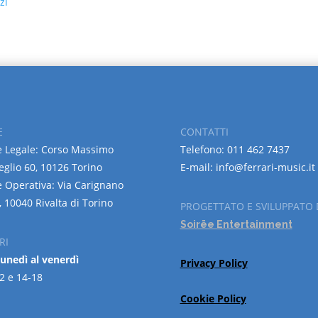
zi
E
CONTATTI
 Legale: Corso Massimo
Telefono: 011 462 7437
eglio 60, 10126 Torino
E-mail: info@ferrari-music.it
 Operativa: Via Carignano
, 10040 Rivalta di Torino
PROGETTATO E SVILUPPATO 
Soirëe Entertainment
RI
lunedì al venerdì
Privacy Policy
2 e 14-18
Cookie Policy