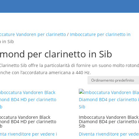
cature Vandoren per clarinetto
/
Imboccature per clarinetto in
 in Sib
mond per clarinetto in Sib
arinetto Sib offre la particolarità di fornire un suono molto roton
 anche con l’accordatura americana a 440 Hz.
ccatura Vandoren Black
Imboccatura Vandoren Black
ond BD4 HD per clarinetto
Diamond BD4 per clarinetto 
ib
Sib
nta rivenditore per vedere i
Diventa rivenditore per veder