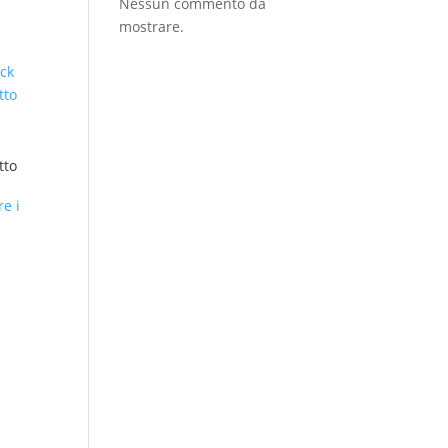
Nessun commento da
mostrare.
tto
e i