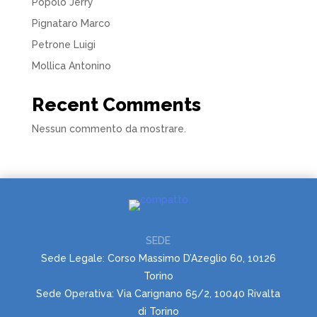
Popolo Jerry
Pignataro Marco
Petrone Luigi
Mollica Antonino
Recent Comments
Nessun commento da mostrare.
SEDE
Sede Legale: Corso Massimo D’Azeglio 60, 10126
Torino
Sede Operativa: Via Carignano 65/2, 10040 Rivalta
di Torino