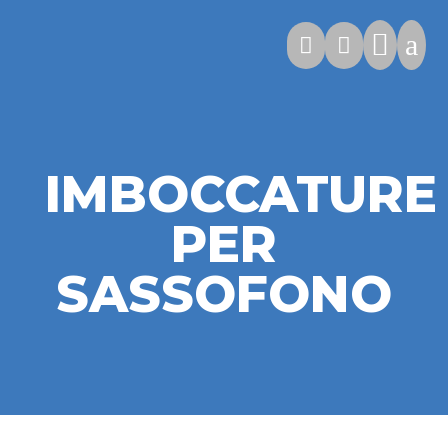

a


IMBOCCATURE
PER
SASSOFONO