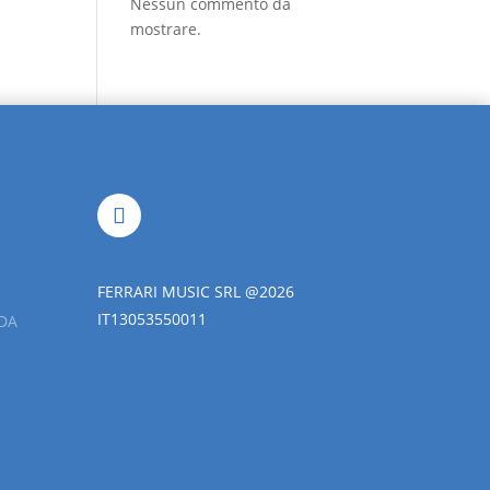
Nessun commento da
mostrare.
FERRARI MUSIC SRL @2026
IT13053550011
DA