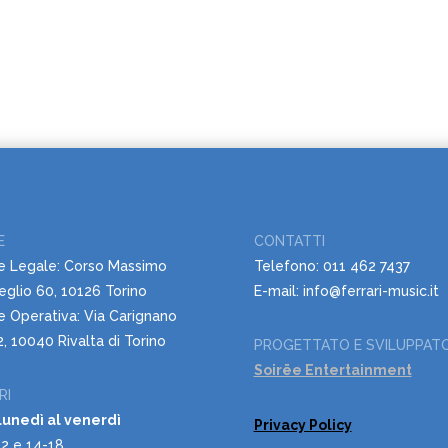
E
CONTATTI
e Legale: Corso Massimo
Telefono: 011 462 7437
eglio 60, 10126 Torino
E-mail: info@ferrari-music.it
 Operativa: Via Carignano
, 10040 Rivalta di Torino
PROGETTATO E SVILUPPAT
Soirëe Entertainment
RI
lunedì al venerdì
Privacy Policy
2 e 14-18