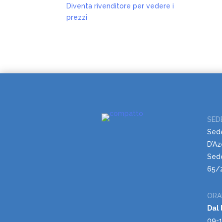
Diventa rivenditore per vedere i
prezzi
SED
Sed
D’Az
Sede
65/2
ORA
Dal 
09-1