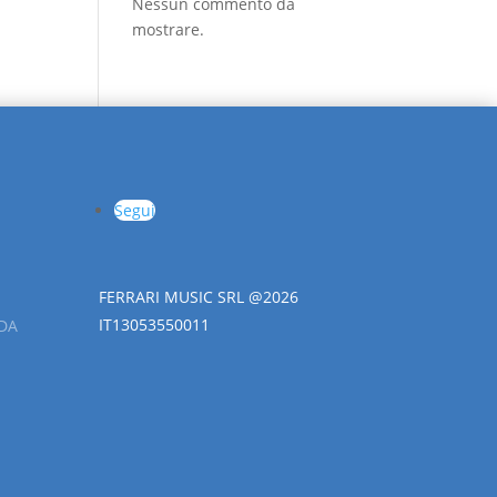
Nessun commento da
mostrare.
Segui
FERRARI MUSIC SRL @2026
IT13053550011
DA