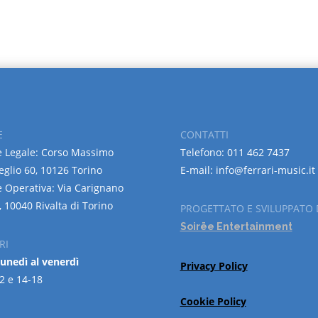
E
CONTATTI
 Legale: Corso Massimo
Telefono: 011 462 7437
eglio 60, 10126 Torino
E-mail: info@ferrari-music.it
 Operativa: Via Carignano
, 10040 Rivalta di Torino
PROGETTATO E SVILUPPATO 
Soirëe Entertainment
RI
lunedì al venerdì
Privacy Policy
2 e 14-18
Cookie Policy