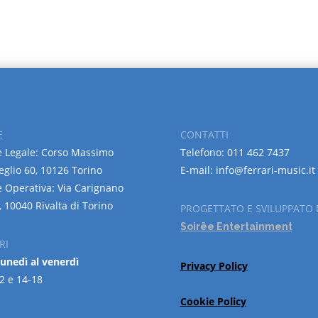
E
CONTATTI
 Legale: Corso Massimo
Telefono: 011 462 7437
eglio 60, 10126 Torino
E-mail: info@ferrari-music.it
 Operativa: Via Carignano
, 10040 Rivalta di Torino
PROGETTATO E SVILUPPATO 
Soirëe Entertainment
RI
lunedì al venerdì
Privacy Policy
2 e 14-18
Cookie Policy