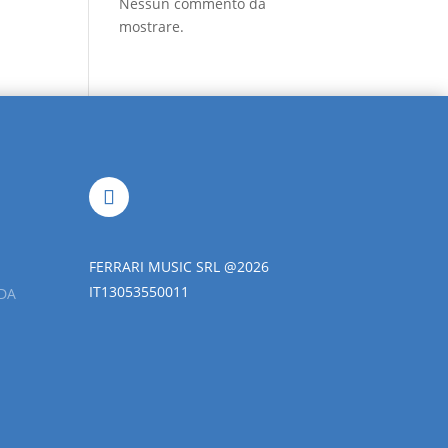
Nessun commento da
mostrare.
FERRARI MUSIC SRL @2026
IT13053550011
DA