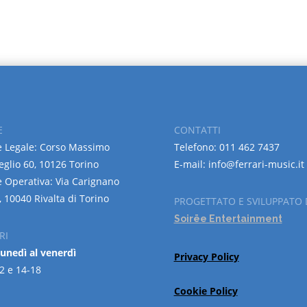
E
CONTATTI
 Legale: Corso Massimo
Telefono: 011 462 7437
eglio 60, 10126 Torino
E-mail: info@ferrari-music.it
 Operativa: Via Carignano
, 10040 Rivalta di Torino
PROGETTATO E SVILUPPATO 
Soirëe Entertainment
RI
lunedì al venerdì
Privacy Policy
2 e 14-18
Cookie Policy