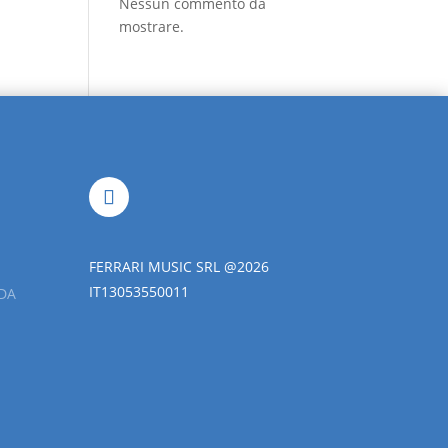
Nessun commento da
mostrare.
FERRARI MUSIC SRL @2026
IT13053550011
DA