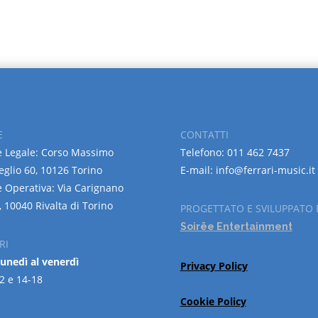
E
CONTATTI
 Legale: Corso Massimo
Telefono: 011 462 7437
eglio 60, 10126 Torino
E-mail: info@ferrari-music.it
 Operativa: Via Carignano
, 10040 Rivalta di Torino
PROGETTATO E SVILUPPATO 
Soirëe Entertainment
RI
lunedì al venerdì
Privacy Policy
2 e 14-18
Cookie Policy