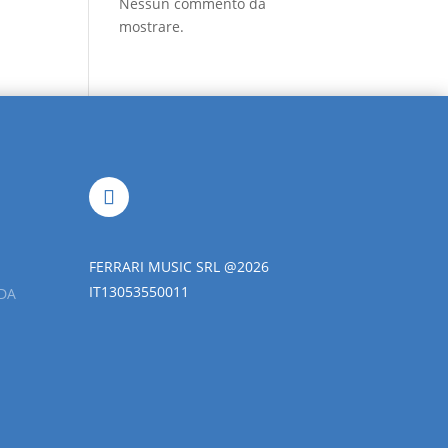
Nessun commento da
mostrare.
FERRARI MUSIC SRL @2026
IT13053550011
DA