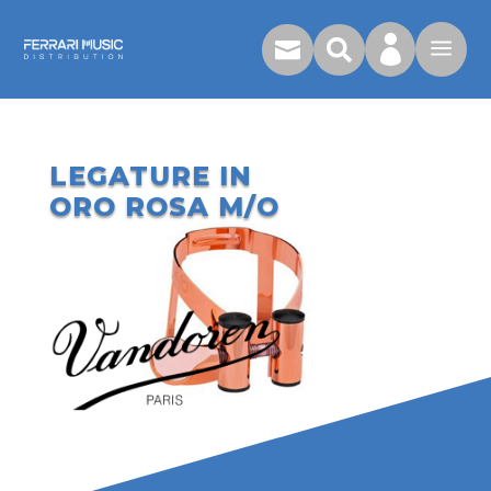

a


LEGATURE IN
ORO ROSA M/O