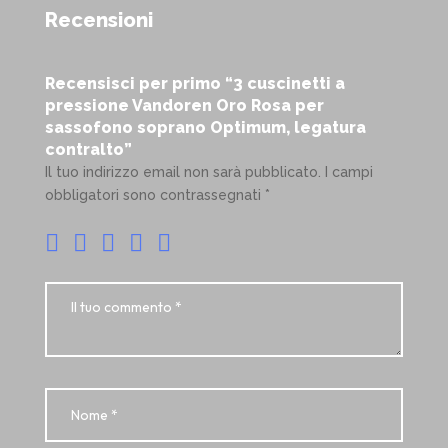
Recensioni
Recensisci per primo “3 cuscinetti a
pressione Vandoren Oro Rosa per
sassofono soprano Optimum, legatura
contralto”
Il tuo indirizzo email non sarà pubblicato.
I campi
obbligatori sono contrassegnati
*