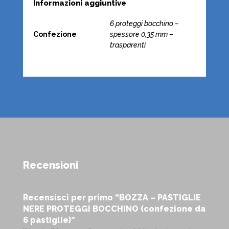
Informazioni aggiuntive
6 proteggi bocchino –
Confezione
spessore 0,35 mm –
trasparenti
Recensioni
Recensisci per primo “BOZZA – PASTIGLIE
NERE PROTEGGI BOCCHINO (confezione da
6 pastiglie)”