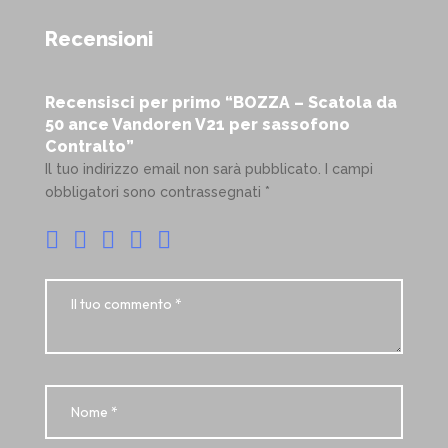
Recensioni
Recensisci per primo “BOZZA – Scatola da
50 ance Vandoren V21 per sassofono
Contralto”
Il tuo indirizzo email non sarà pubblicato.
I campi
obbligatori sono contrassegnati
*