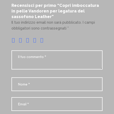
Recensisci per primo “Copri imboccatura
in pelle Vandoren per legatura del
sassofono Leather”
Il tuo indirizzo email non sarà pubblicato.
I campi
obbligatori sono contrassegnati
*