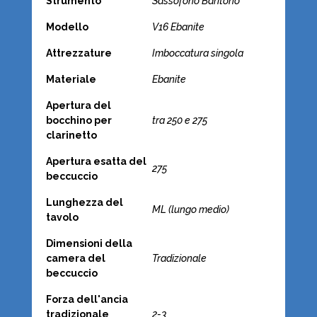
Strumento
Sassofono Baritono
Modello
V16 Ebanite
Attrezzature
Imboccatura singola
Materiale
Ebanite
Apertura del
bocchino per
tra 250 e 275
clarinetto
Apertura esatta del
275
beccuccio
Lunghezza del
ML (lungo medio)
tavolo
Dimensioni della
camera del
Tradizionale
beccuccio
Forza dell'ancia
tradizionale
2-3