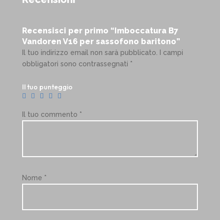
Recensisci per primo “Imboccatura B7
Vandoren V16 per sassofono baritono”
Il tuo indirizzo email non sarà pubblicato.
I campi
obbligatori sono contrassegnati
*
Il tuo punteggio
Il tuo commento
*
Nome
*