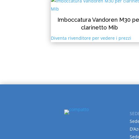
Imboccatura Vandoren M30 pe
clarinetto Mib
Diventa rivenditore per vedere i prezzi
SED
Sede
D’Az
Sede