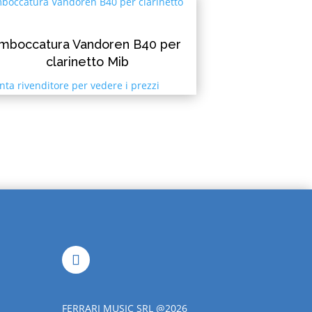
Imboccatura Vandoren B40 per
clarinetto Mib
nta rivenditore per vedere i prezzi
FERRARI MUSIC SRL @2026