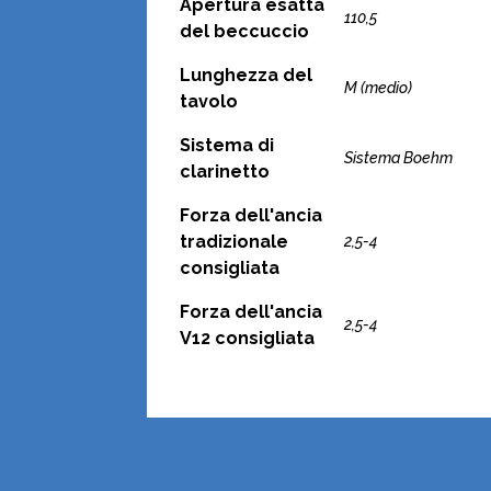
Apertura esatta
110,5
del beccuccio
Lunghezza del
M (medio)
tavolo
Sistema di
Sistema Boehm
clarinetto
Forza dell'ancia
tradizionale
2,5-4
consigliata
Forza dell'ancia
2,5-4
V12 consigliata