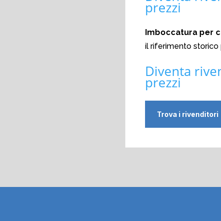
prezzi
Imboccatura per c
il riferimento storico 
Diventa rive
prezzi
Trova i rivenditori