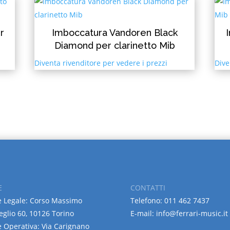
r
Imboccatura Vandoren Black
Diamond per clarinetto Mib
Diventa rivenditore per vedere i prezzi
Dive
E
CONTATTI
 Legale: Corso Massimo
Telefono: 011 462 7437
eglio 60, 10126 Torino
E-mail: info@ferrari-music.it
 Operativa: Via Carignano