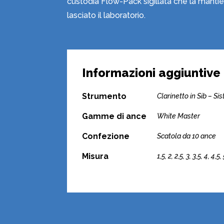
custodia Flow-Pack sigillata che la manti
lasciato il laboratorio.
Informazioni aggiuntive
Strumento
Clarinetto in Sib – S
Gamme di ance
White Master
Confezione
Scatola da 10 ance
Misura
1,5, 2, 2,5, 3, 3,5, 4, 4,5,