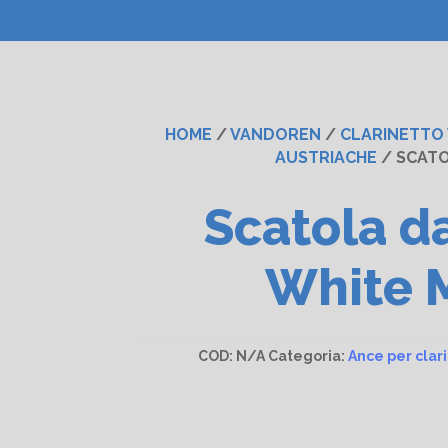
HOME
/
VANDOREN
/
CLARINETTO
AUSTRIACHE
/ SCATO
Scatola d
White M
COD:
N/A
Categoria:
Ance per clar