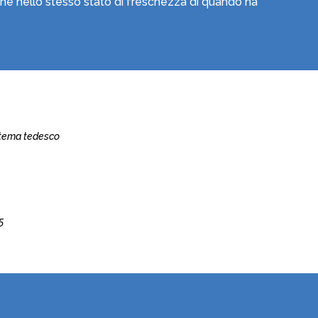
ene nello stesso stato di freschezza di quando ha
istema tedesco
 5