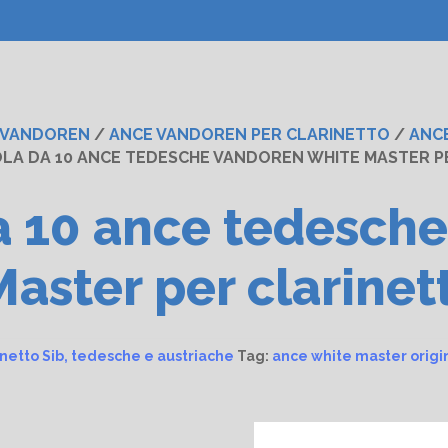
 VANDOREN
/
ANCE VANDOREN PER CLARINETTO
/
ANCE
LA DA 10 ANCE TEDESCHE VANDOREN WHITE MASTER PE
a 10 ance tedesch
aster per clarinett
inetto Sib, tedesche e austriache
Tag:
ance white master origi