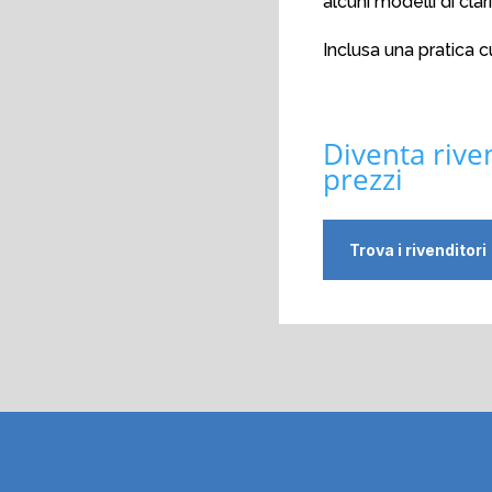
alcuni modelli di cla
Inclusa una pratica cu
Diventa rive
prezzi
Trova i rivenditori