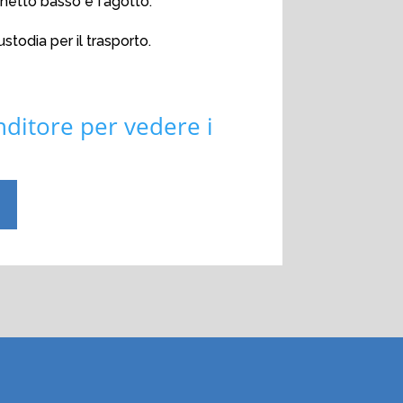
rinetto basso e fagotto.
stodia per il trasporto.
nditore per vedere i