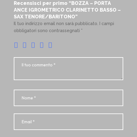
Recensisci per primo “BOZZA – PORTA
ANCE IGROMETRICO CLARINETTO BASSO –
SAX TENORE/BARITONO”
Il tuo indirizzo email non sarà pubblicato.
I campi
obbligatori sono contrassegnati
*