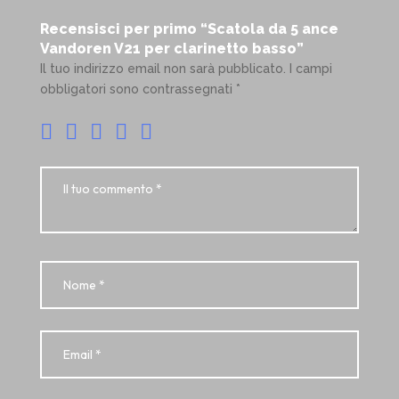
Recensisci per primo “Scatola da 5 ance
Vandoren V21 per clarinetto basso”
Il tuo indirizzo email non sarà pubblicato.
I campi
obbligatori sono contrassegnati
*