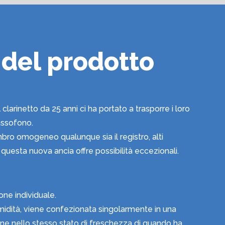
 del prodotto
larinetto da 25 anni ci ha portato a trasporre i loro
assofono.
bro omogeneo qualunque sia il registro, alti
uesta nuova ancia offre possibilità eccezionali.
one individuale.
 umidità, viene confezionata singolarmente in una
ene nello stesso stato di freschezza di quando ha