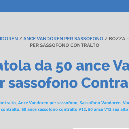
NDOREN
/
ANCE VANDOREN PER SASSOFONO
/ BOZZA –
PER SASSOFONO CONTRALTO
tola da 50 ance V
r sassofono Contra
ontralto
,
Ance Vandoren per sassofono
,
Sassofono Vandoren
,
Va
contralto
,
50 ance sassofono contralto V12
,
50 ance V12 sax alto