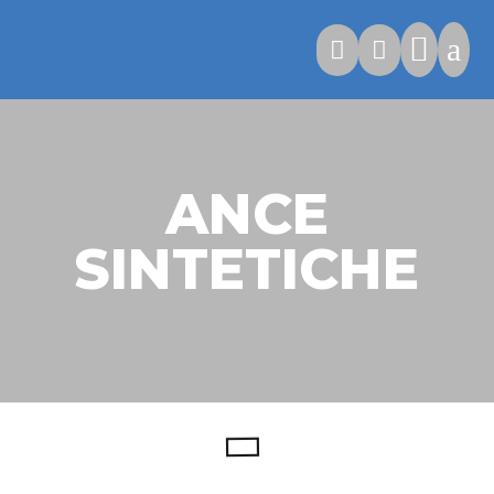

a


ANCE
SINTETICHE